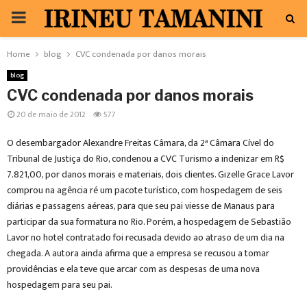
PRIMARY
MENU
Home
blog
CVC condenada por danos morais
blog
CVC condenada por danos morais
20 de maio de 2012
577
O desembargador Alexandre Freitas Câmara, da 2ª Câmara Cível do
Tribunal de Justiça do Rio, condenou a CVC Turismo a indenizar em R$
7.821,00, por danos morais e materiais, dois clientes. Gizelle Grace Lavor
comprou na agência ré um pacote turístico, com hospedagem de seis
diárias e passagens aéreas, para que seu pai viesse de Manaus para
participar da sua formatura no Rio. Porém, a hospedagem de Sebastião
Lavor no hotel contratado foi recusada devido ao atraso de um dia na
chegada. A autora ainda afirma que a empresa se recusou a tomar
providências e ela teve que arcar com as despesas de uma nova
hospedagem para seu pai.