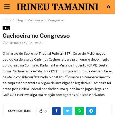
PRIMARY
MENU
Home
blog
Cachoeira no Congresso
blog
Cachoeira no Congresso
22 de maio de 2012
556
O ministro do Supremo Tribunal Federal (STF), Celso de Mello, negou
pedido da defesa de Carlinhos Cachoeira para prorrogar o depoimento
do bicheiro na Comissão Parlamentar Mista de Inquérito (CPMI). Desta
forma, Cachoeira deve falar hoje (22) no Congresso. Em sua decisão, Celso
de Mello considerou “afastado o obstáculo” quanto ao comparecimento
do empresário perante o órgão de investigação legislativa. Cachoeira foi
preso pela Polícia Federal por chefiar uma quadrilha de jogos ilegais no
Goiás. A CPMI investiga sua relação com agentes públicos e privados
COMPARTILHE
0