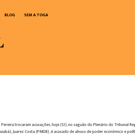
BLOG
SEM A TOGA
ereira trocaram acusações, hoje (12), no saguão do Plenário do Tribunal Reg
uiabá), Juarez Costa (PMDB) ,é acusado de abuso de poder econômico e polí