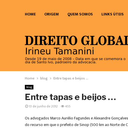
HOME
ORIGEM
QUEM SOMOS
LINKS ÚTEIS
Home
blog
Entre tapas e beijos …
blog
Entre tapas e beijos …
13 de junho de 2012
455
Os advogados Marco Aurélio Fagundes e Alexandre Gonçalves P
do recurso em que o prefeito de Sinop (500 km ao Norte de C