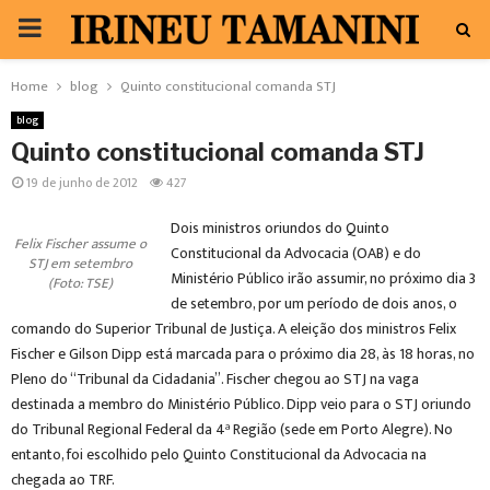
PRIMARY
MENU
Home
blog
Quinto constitucional comanda STJ
blog
Quinto constitucional comanda STJ
19 de junho de 2012
427
Dois ministros oriundos do Quinto
Felix Fischer assume o
Constitucional da Advocacia (OAB) e do
STJ em setembro
Ministério Público irão assumir, no próximo dia 3
(Foto: TSE)
de setembro, por um período de dois anos, o
comando do Superior Tribunal de Justiça. A eleição dos ministros Felix
Fischer e Gilson Dipp está marcada para o próximo dia 28, às 18 horas, no
Pleno do “Tribunal da Cidadania”. Fischer chegou ao STJ na vaga
destinada a membro do Ministério Público. Dipp veio para o STJ oriundo
do Tribunal Regional Federal da 4ª Região (sede em Porto Alegre). No
entanto, foi escolhido pelo Quinto Constitucional da Advocacia na
chegada ao TRF.