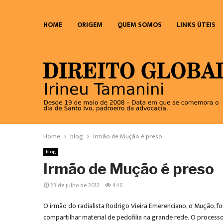
HOME
ORIGEM
QUEM SOMOS
LINKS ÚTEIS
Home
blog
Irmão de Mução é preso
blog
Irmão de Mução é preso
23 de julho de 2012
446
O irmão do radialista Rodrigo Vieira Emerenciano, o Mução, foi
compartilhar material de pedofilia na grande rede. O processo