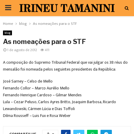
PRIMARY
MENU
Home
blog
As nomeações para o STF
blog
As nomeações para o STF
1 de agosto de 2012
411
A composição do Supremo Tribunal Federal que vai julgar os 38 réus do
mensalão foi nomeada pelos seguintes presidentes da República:
José Sarney – Celso de Mello
Fernando Collor – Marco Aurélio Mello
Fernando Henrique Cardoso – Gilmar Mendes
Lula – Cezar Peluso, Carlos Ayres Britto, Joaquim Barbosa, Ricardo
Lewandowski, Cármen Lúcia e Dias Toffoli
Dilma Rousseff – Luis Fux e Rosa Weber