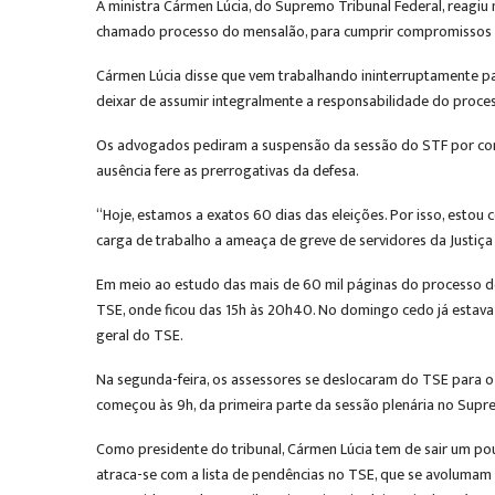
A ministra Cármen Lúcia, do Supremo Tribunal Federal, reagiu 
chamado processo do mensalão, para cumprir compromissos no
Cármen Lúcia disse que vem trabalhando ininterruptamente p
deixar de assumir integralmente a responsabilidade do processo
Os advogados pediram a suspensão da sessão do STF por cont
ausência fere as prerrogativas da defesa.
“Hoje, estamos a exatos 60 dias das eleições. Por isso, esto
carga de trabalho a ameaça de greve de servidores da Justiça 
Em meio ao estudo das mais de 60 mil páginas do processo do
TSE, onde ficou das 15h às 20h40. No domingo cedo já estava 
geral do TSE.
Na segunda-feira, os assessores se deslocaram do TSE para o 
começou às 9h, da primeira parte da sessão plenária no Supre
Como presidente do tribunal, Cármen Lúcia tem de sair um po
atraca-se com a lista de pendências no TSE, que se avolumam 