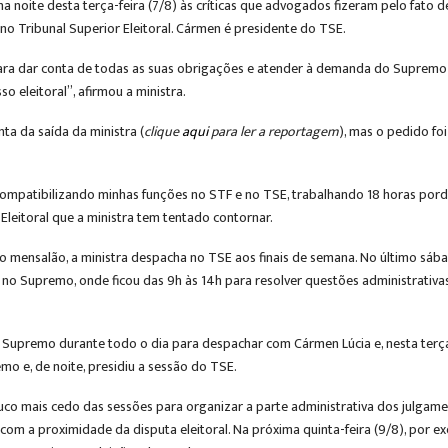
na noite desta terça-feira (7/8) às críticas que advogados fizeram pelo fato 
 Tribunal Superior Eleitoral. Cármen é presidente do TSE.
ara dar conta de todas as suas obrigações e atender à demanda do Supremo
 eleitoral”, afirmou a ministra.
a da saída da ministra (
clique
aqui
para ler a reportagem
), mas o pedido fo
u compatibilizando minhas funções no STF e no TSE, trabalhando 18 horas pord
Eleitoral que a ministra tem tentado contornar.
 mensalão, a ministra despacha no TSE aos finais de semana. No último sábad
no Supremo, onde ficou das 9h às 14h para resolver questões administrativas 
Supremo durante todo o dia para despachar com Cármen Lúcia e, nesta terça,
mo e, de noite, presidiu a sessão do TSE.
uco mais cedo das sessões para organizar a parte administrativa dos julgam
com a proximidade da disputa eleitoral. Na próxima quinta-feira (9/8), por e