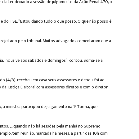
de ela ter deixado a sessão de julgamento da Ação Penal 470, o
 e do TSE. “Estou dando tudo o que posso. O que não posso é
i rejeitado pelo tribunal. Muitos advogados comentaram que a
ia, inclusive aos sábados e domingos”, contou. Soma-se à
o (4/8), recebeu em casa seus assessores e depois foi ao
da Justiça Eleitoral com assessores diretos e com o diretor-
 a ministra participou de julgamento na 1ª Turma, que
entos. E, quando não há sessões pela manhã no Supremo,
xemplo, tem reunião, marcada há meses, a partir das 10h com