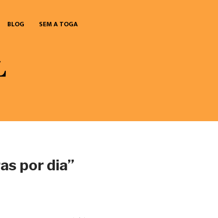
BLOG
SEM A TOGA
as por dia”