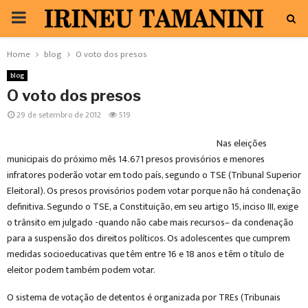
PRIMARY
MENU
Home
blog
O voto dos presos
blog
O voto dos presos
29 de setembro de 2012
519
Nas eleições
municipais do próximo mês 14.671 presos provisórios e menores
infratores poderão votar em todo país, segundo o TSE (Tribunal Superior
Eleitoral). Os presos provisórios podem votar porque não há condenação
definitiva. Segundo o TSE, a Constituição, em seu artigo 15, inciso III, exige
o trânsito em julgado -quando não cabe mais recursos– da condenação
para a suspensão dos direitos políticos. Os adolescentes que cumprem
medidas socioeducativas que têm entre 16 e 18 anos e têm o título de
eleitor podem também podem votar.
O sistema de votação de detentos é organizada por TREs (Tribunais