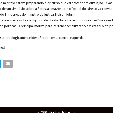
o ministro esteve preparando o discurso que vai proferir em Austin, no Texas
 de um simpósio sobre a floresta amazônica e o “papel do Direito”, a convite
 Brindeiro, e do ministro da Justiça, Nelson Jobim.
a possível a visita de Fujimori diante da “falta de tempo disponível” na agen
ão políticas. O principal motivo para Pertence ter frustrado a visita foi o g
ista, ideologicamente identificado com a centro-esquerda.
996)
@2020 - direitoglobal.com.br