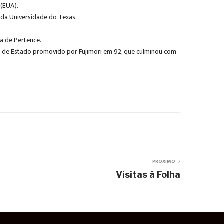
 (EUA).
 da Universidade do Texas.
da de Pertence.
olpe de Estado promovido por Fujimori em 92, que culminou com
PRÓXIMO
Visitas à Folha