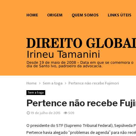
HOME
ORIGEM
QUEM SOMOS
LINKS ÚTEIS
Home
Sem a toga
Pertence não recebe Fujimori
Sem a toga
Pertence não recebe Fuj
19 de julho de 2015
509
O presidente do STF (Supremo Tribunal Federal), Sepúlveda P
Pertence havia alegado “problemas de agenda” para não receb