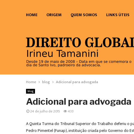
HOME
ORIGEM
QUEM SOMOS
LINKS ÚTEIS
Home
blog
Adicional para advogada
blog
Adicional para advogada
24 de julho de 2015
433
A Quinta Turma do Tribunal Superior do Trabalho deferiu o p
Pedro Pimentel (Funap), instituição criada pelo Governo do E