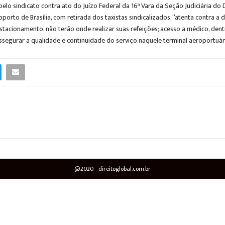
 sindicato contra ato do Juízo Federal da 16ª Vara da Seção Judiciária do D
rto de Brasília, com retirada dos taxistas sindicalizados, “atenta contra a 
stacionamento, não terão onde realizar suas refeições; acesso a médico, denti
segurar a qualidade e continuidade do serviço naquele terminal aeroportuár
@2020 - direitoglobal.com.br