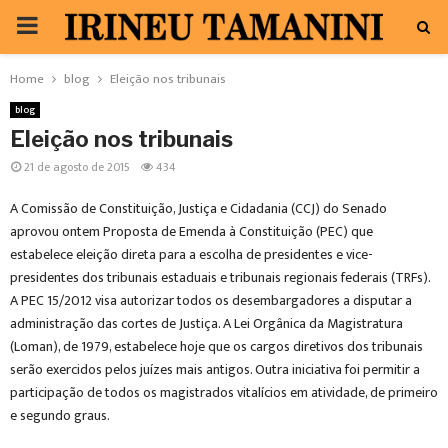
PRIMARY
MENU
Home
blog
Eleição nos tribunais
blog
Eleição nos tribunais
21 de agosto de 2015
434
A Comissão de Constituição, Justiça e Cidadania (CCJ) do Senado
aprovou ontem Proposta de Emenda à Constituição (PEC) que
estabelece eleição direta para a escolha de presidentes e vice-
presidentes dos tribunais estaduais e tribunais regionais federais (TRFs).
A PEC 15/2012 visa autorizar todos os desembargadores a disputar a
administração das cortes de Justiça. A Lei Orgânica da Magistratura
(Loman), de 1979, estabelece hoje que os cargos diretivos dos tribunais
serão exercidos pelos juízes mais antigos. Outra iniciativa foi permitir a
participação de todos os magistrados vitalícios em atividade, de primeiro
e segundo graus.