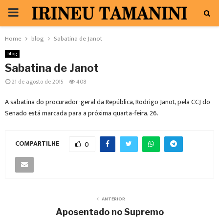
PRIMARY
MENU
Home
blog
Sabatina de Janot
blog
Sabatina de Janot
21 de agosto de 2015
408
A sabatina do procurador-geral da República, Rodrigo Janot, pela CCJ do
Senado está marcada para a próxima quarta-feira, 26.
COMPARTILHE
0
ANTERIOR
Aposentado no Supremo