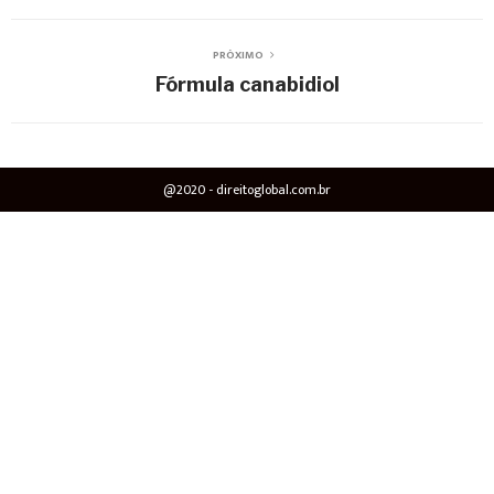
PRÓXIMO
Fórmula canabidiol
@2020 - direitoglobal.com.br