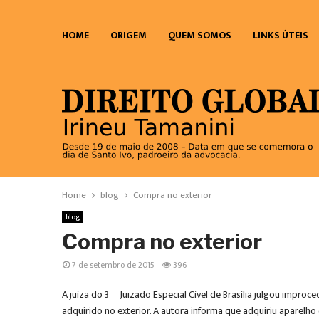
HOME
ORIGEM
QUEM SOMOS
LINKS ÚTEIS
Home
blog
Compra no exterior
blog
Compra no exterior
7 de setembro de 2015
396
A juíza do 3º Juizado Especial Cível de Brasília julgou impr
adquirido no exterior. A autora informa que adquiriu aparelho