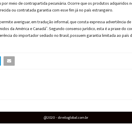
 por meio de contrapartida pecuniária. Ocorre que os produtos adquiridos no
recida ou contratada garantia com esse fim já no país estrangeiro.
permite averiguar, em tradução informal, que consta expressa advertência de q
 Unidos da América e Canadá”. Segundo consenso jurídico, esta é a praxe do c
rência do importador sediado no Brasil, possuem garantia limitada ao país 
@2020 - direitoglobal.com.br