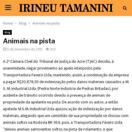
PRIMARY
MENU
Home
blog
Animais na pista
blog
Animais na pista
5 de dezembro de 2015
452
A 2ª Câmara Cível do Tribunal de Justiça do Acre (TJAC) decidiu, à
unanimidade, negar provimento ao apelo interposto pela
Transportadora Favero Ltda, mantendo, assim, a condenação da empresa
a pagar R$20.878,93 de indenização pelos danos materiais causados a M.
S. M. Industrial Ltda. (Pedra Norte Indústria de Pedras Britadas), por
acidente de trânsito ocorrido devido à presença de animais de
propriedade da apelante na pista. De acordo com os autos, a então
apelada M.S.M. Industrial Ltda ajuizou ação de indenização por danos
materiais, alegando que um caminhão de sua propriedade se chocou com
animais soltos na Rodovia BR-364, pois, a Transportadora Fávero Ltda
“deixou animais semoventes soltos na pista de rolamento, o que