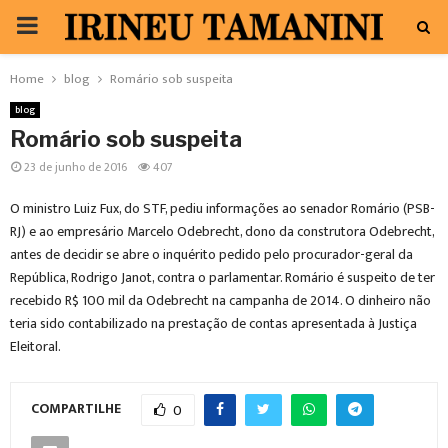
PRIMARY
MENU
Home
blog
Romário sob suspeita
blog
Romário sob suspeita
23 de junho de 2016
407
O ministro Luiz Fux, do STF, pediu informações ao senador Romário (PSB-
RJ) e ao empresário Marcelo Odebrecht, dono da construtora Odebrecht,
antes de decidir se abre o inquérito pedido pelo procurador-geral da
República, Rodrigo Janot, contra o parlamentar. Romário é suspeito de ter
recebido R$ 100 mil da Odebrecht na campanha de 2014. O dinheiro não
teria sido contabilizado na prestação de contas apresentada à Justiça
Eleitoral.
COMPARTILHE
0