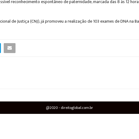
sível reconhecimento espontâneo de paternidade, marcada das 8 às 12 horas,
cional de Justiça (CNJ), já promoveu a realização de 103 exames de DNA na 
@2020 - direitoglobal.com.br