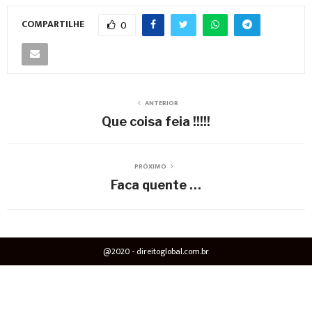
COMPARTILHE
0
ANTERIOR
Que coisa feia !!!!!
PRÓXIMO
Faca quente …
@2020 - direitoglobal.com.br