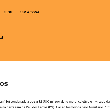
BLOG
SEM A TOGA
ros
rn) foi condenada a pagar R$ 500 mil por dano moral coletivo em virtude d
a na barragem de Pau dos Ferros (RN). A ação foi movida pelo Ministério Púb