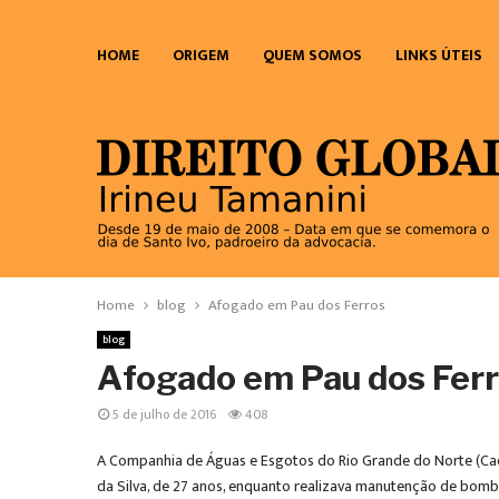
HOME
ORIGEM
QUEM SOMOS
LINKS ÚTEIS
Home
blog
Afogado em Pau dos Ferros
blog
Afogado em Pau dos Fer
5 de julho de 2016
408
A Companhia de Águas e Esgotos do Rio Grande do Norte (Cae
da Silva, de 27 anos, enquanto realizava manutenção de bomb