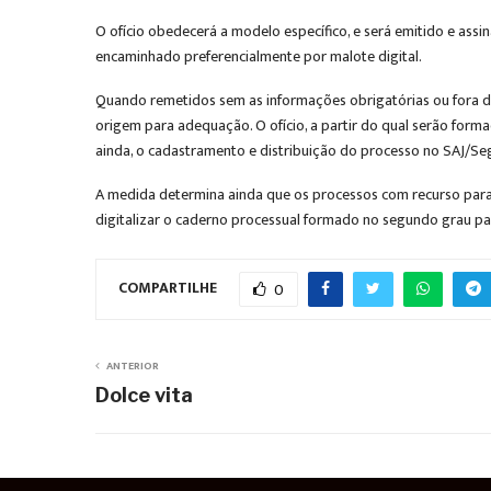
O ofício obedecerá a modelo específico, e será emitido e assi
encaminhado preferencialmente por malote digital.
Quando remetidos sem as informações obrigatórias ou fora do 
origem para adequação. O ofício, a partir do qual serão form
ainda, o cadastramento e distribuição do processo no SAJ/S
A medida determina ainda que os processos com recurso para o
digitalizar o caderno processual formado no segundo grau pa
COMPARTILHE
0
ANTERIOR
Dolce vita