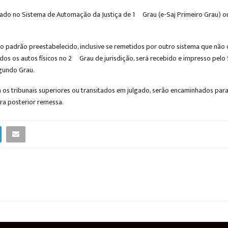
nado no Sistema de Automação da Justiça de 1º Grau (e-Saj Primeiro Grau) ou 
padrão preestabelecido, inclusive se remetidos por outro sistema que não o
ados os autos físicos no 2º Grau de jurisdição, será recebido e impresso pe
egundo Grau.
s tribunais superiores ou transitados em julgado, serão encaminhados para 
ra posterior remessa.