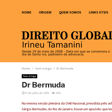
HOME
ORIGEM
QUEM SOMOS
LINKS ÚTEIS
Home
Sem a toga
Dr Bermuda
Sem a toga
Dr Bermuda
11 de julho de 2016
496
Na mesma sessão plenária da OAB Nacional, presidida pelo a
Sérgio Bermudes, do Rio de Janeiro, houve um episódio que l