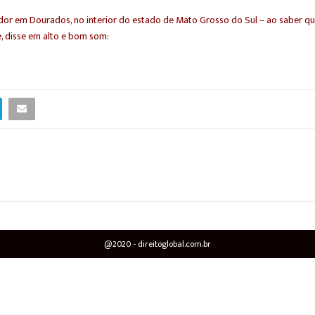
rador em Dourados, no interior do estado de Mato Grosso do Sul – ao saber q
, disse em alto e bom som:
@2020 - direitoglobal.com.br