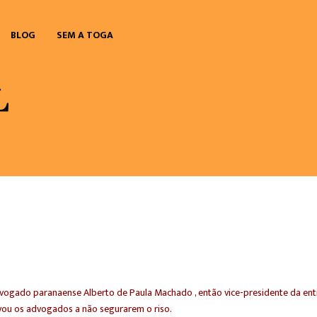
BLOG
SEM A TOGA
dvogado paranaense Alberto de Paula Machado , então vice-presidente da e
evou os advogados a não segurarem o riso.