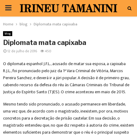
PRIMARY
MENU
Home
blog
Diplomata mata capixaba
blog
Diplomata mata capixaba
12 de julho de 2016
450
O diplomata espanhol J.F.L., acusado de matar sua esposa, a capixaba
R.J.L., foi pronunciado pelo juiz da 1ª Vara Criminal de Vitória, Marcos
Pereira Sanchez, e deverá ir a júri popular. A decisão é de primeiro grau,
cabendo recurso da defesa do réu às Câmaras Criminais do Tribunal de
Justiça do Espírito Santo (TJES). O crime aconteceu em maio de 2015.
Mesmo tendo sido pronunciado, o acusado permanece em liberdade,
uma vez que, de acordo com o magistrado, inexistem, por ora, motivos
concretos para a decretação de prisão cautelar. Em sua decisão, o
magistrado entendeu que, no que diz respeito à autoria do crime, existem
elementos suficientes para demonstrar que o réu é o principal suspeito