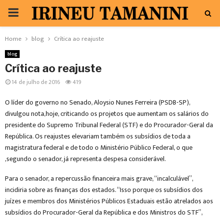
PRIMARY
MENU
Home
blog
Crítica ao reajuste
blog
Crítica ao reajuste
14 de julho de 2016
419
O líder do governo no Senado, Aloysio Nunes Ferreira (PSDB-SP),
divulgou nota,hoje, criticando os projetos que aumentam os salários do
presidente do Supremo Tribunal Federal (STF) e do Procurador-Geral da
República. Os reajustes elevariam também os subsídios de toda a
magistratura federal e de todo o Ministério Público Federal, o que
,segundo o senador, já representa despesa considerável.
Para o senador, a repercussão financeira mais grave, “incalculável”,
incidiria sobre as finanças dos estados. “Isso porque os subsídios dos
juízes e membros dos Ministérios Públicos Estaduais estão atrelados aos
subsídios do Procurador-Geral da República e dos Ministros do STF”,