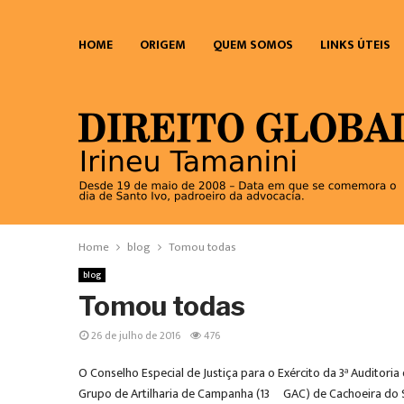
HOME
ORIGEM
QUEM SOMOS
LINKS ÚTEIS
Home
blog
Tomou todas
blog
Tomou todas
26 de julho de 2016
476
O Conselho Especial de Justiça para o Exército da 3ª Auditori
Grupo de Artilharia de Campanha (13º GAC) de Cachoeira do S