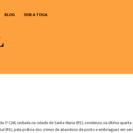
BLOG
SEM A TOGA
a da 3ª CJM, sediada na cidade de Santa Maria (RS), condenou, na última quart
ul (RS), pela prática dos crimes de abandono de posto e embriaguez em serv