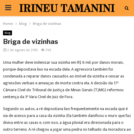
PRIMARY
MENU
Home
blog
Briga de vizinhas
blog
Briga de vizinhas
2 de agosto de 2016
396
Uma mulher deve indenizar sua vizinha em R$ 6 mil, por danos morais,
porque depositava lixo na escada dela. A agressora também foi
condenada a reparar danos causados ao imóvel da vizinha e cessar as
agressões verbais e ameaças de morte contra ela. A decisão da 17ª
Câmara Cível do Tribunal de Justiça de Minas Gerais (TJMG) reformou
sentença da 3ª Vara Cível de Juiz de Fora.
Segundo os autos, a ré depositava lixo frequentemente na escada que é
via de acesso para a casa da vizinha. Ela também danificou o muro que faz
divisa entre as casas e, com isso, a água pluvial era direcionada para o
outro terreno. A ré chegou a jogar uma pedra no telhado da moradora ao