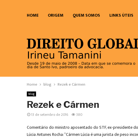
HOME
ORIGEM
QUEM SOMOS
LINKS ÚTEIS
Home
blog
Rezek e Cármen
blog
Rezek e Cármen
13 de setembro de 2016
380
Comentário do ministro aposentado do STF, ex-presidente do T
Lúcia Antunes Rocha: “Cármen Lúcia é uma jurista de peso inco