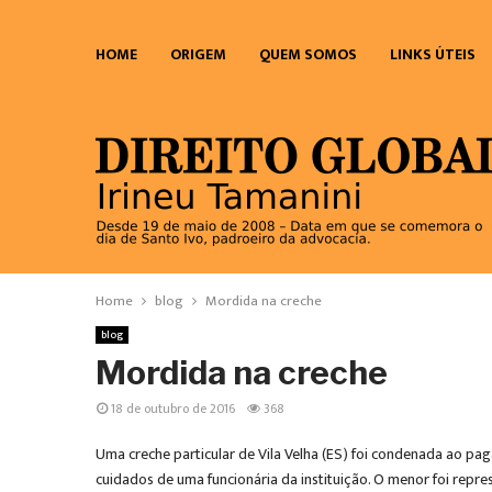
HOME
ORIGEM
QUEM SOMOS
LINKS ÚTEIS
Home
blog
Mordida na creche
blog
Mordida na creche
18 de outubro de 2016
368
Uma creche particular de Vila Velha (ES) foi condenada ao p
cuidados de uma funcionária da instituição. O menor foi repre