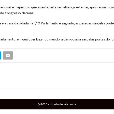
cional, em episódio que guarda certa semelhança, externei, após reunião c
 do Congresso Nacional.
 é a casa da cidadania”’, “O Parlamento é sagrado, as pessoas não; elas pode
arlamento, em qualquer lugar do mundo, a democracia sai pelas portas do fu
@2020 - direitoglobal.com.br