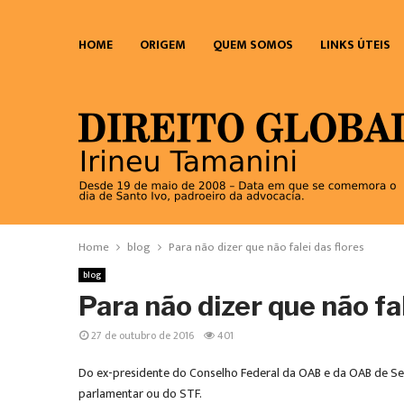
HOME
ORIGEM
QUEM SOMOS
LINKS ÚTEIS
Home
blog
Para não dizer que não falei das flores
blog
Para não dizer que não fal
27 de outubro de 2016
401
Do ex-presidente do Conselho Federal da OAB e da OAB de Serg
parlamentar ou do STF.