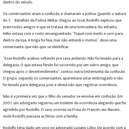
dentro do veículo.
Os comerciantes viram a confusão e chamaram a polícia. Quando a viatura
do 5º Batalhão da Polícia Militar chegou ao local, Rodolfo explicou que
eram todos amigos e que se tratava de uma brincadeira. No entanto,
Hélio estava com o rosto ensanguentado. “Fiquei com medo e corri para
dentro da loja. A briga foi feia, mas não entendi o motivo”, disse uma
comerciante, que não quis se identificar.
“Esse Rodolfo acabou voltando pra casa andando. Não foi levado para a
delegacia. O que estava ferido foi socorrido por um outro amigo, que
chegou após o desentendimento”, contou outra testemunha da confusão.
O grupo, segundo os comerciantes, aparentava estar embriagado e não
foi levado para delegacia, pois a vítima não quis registrar ocorrência.
Não é a primeira vez que o filho do senador se envolve em confusão. Em
2007, um advogado registrou um boletim de ocorrência alegando que foi
agredido por Rodolfo. O caso ocorreu na Praia do Francês, em Maceió,
onde Rodolfo passava as férias com a família.
Rodolfo teria dado um soco no advogado Luciano Lôbo. De acordo com a