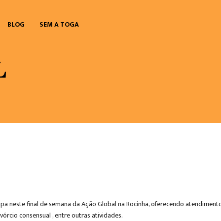
BLOG
SEM A TOGA
icipa neste final de semana da Ação Global na Rocinha, oferecendo atendiment
órcio consensual , entre outras atividades.