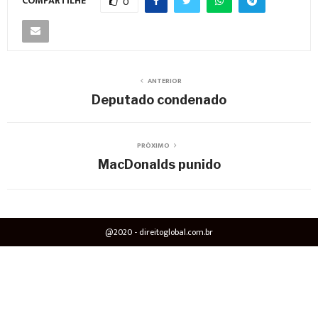
COMPARTILHE
0
ANTERIOR
Deputado condenado
PRÓXIMO
MacDonalds punido
@2020 - direitoglobal.com.br