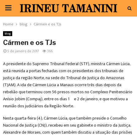
PRIMARY
MENU
Home
blog
Cármen e os TJs
blog
Cármen e os TJs
5 de janeiro de 2017
366
A presidente do Supremo Tribunal Federal (STF), ministra Cármen Lúcia,
está reunida a portas fechadas com os presidentes dos tribunais de
justiça da região Norte, na sede do Tribunal de Justiça do Amazonas
(TJAM). A ida de Cármen Lúcia a Manaus ocorre três dias depois da
rebelião que terminou com 56 presos mortos no Complexo Penitenciário
Anísio Jobim (Compaj), entre os dias 1º e 2 de janeiro, e que motivou a
reunião dos judiciários da Região Norte.
Nesta quarta-feira (4), Cármen Lúcia, que também preside o Conselho
Nacional de Justiça (CNJ), recebeu em seu gabinete o ministro da Justiça,
Alexandre de Moraes, com quem também discutiu a situação das prisões