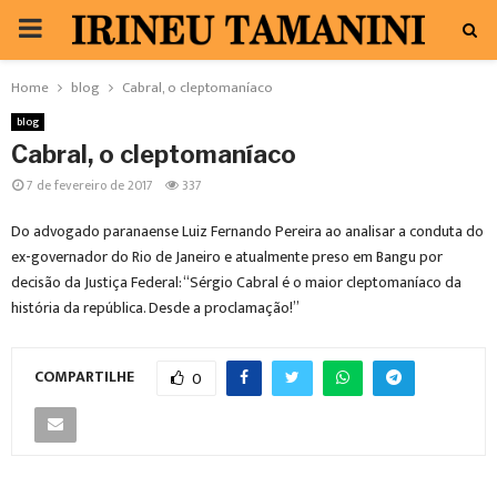
PRIMARY
MENU
Home
blog
Cabral, o cleptomaníaco
blog
Cabral, o cleptomaníaco
7 de fevereiro de 2017
337
Do advogado paranaense Luiz Fernando Pereira ao analisar a conduta do
ex-governador do Rio de Janeiro e atualmente preso em Bangu por
decisão da Justiça Federal: “Sérgio Cabral é o maior cleptomaníaco da
história da república. Desde a proclamação!”
COMPARTILHE
0