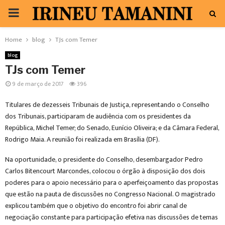
PRIMARY
MENU
Home
blog
TJs com Temer
blog
TJs com Temer
9 de março de 2017
396
Titulares de dezesseis Tribunais de Justiça, representando o Conselho
dos Tribunais, participaram de audiência com os presidentes da
República, Michel Temer; do Senado, Eunício Oliveira; e da Câmara Federal,
Rodrigo Maia. A reunião foi realizada em Brasília (DF).
Na oportunidade, o presidente do Conselho, desembargador Pedro
Carlos Bitencourt Marcondes, colocou o órgão à disposição dos dois
poderes para o apoio necessário para o aperfeiçoamento das propostas
que estão na pauta de discussões no Congresso Nacional. O magistrado
explicou também que o objetivo do encontro foi abrir canal de
negociação constante para participação efetiva nas discussões de temas