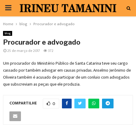
PRIMARY
MENU
Home
blog
Procurador e advogado
blog
Procurador e advogado
25 de março de 2017
372
Um procurador do Ministério Público de Santa Catarina teve seu cargo
cassado por também advogar em causas privadas. Anselmo Jerônimo de
Oliveira também é acusado de participar de um conluio com advogados
que subscreviam as peças que ele produzia.
COMPARTILHE
0