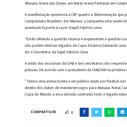
Manaus; Arena das Dunas, em Natal; Arena Pantanal, em Cuiabá;
A manifestação questiona a CBF quanto a determinação que p
Campeonato Brasileiro. Em Manaus, a campanha está sendo li
Juventude Esporte e Lazer (Sejel) Fabrício Lima.
“Estão olhando a questão técnica e esqueceram a questão soc
não podem destruir legados da Copa. Estamos tentando uma sol
diz o Secretário da Sejel, Fabrício Lima.
A união das seccionais da OAB e dos secretários dos respect
judiciais. De acordo com o presidente da OAB/AM na próxima s
“Temos uma arena bonita e um público ávido por futebol, nó
direito dos clubes de mandarem jogos para Manaus, Natal, Cui
Copa do Mundo, e essa decisão contradiz todo o legado espor
COMPARTILHE
0