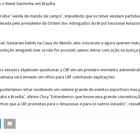
 e Mané Garrincha, em Brasília.
roíbe “venda de mando de campo”, impedindo que os times vendam partidas p
derada pelo presidente da Ordem dos Advogados do Brasil Seccional Amazon
ial. Gestaram bebês na Copa do Mundo, eles cresceram e agora querem matar 
ução amigável, mas se não for possível, vamos entrar com ação na Justiça pe
ivos estados objetivam questionar a CBF em um primeiro momento administrat
emana será enviado um ofício para CBF solicitando explicações.
s poderíamos estar recebendo um volume grande de eventos esportivos mas 
abá e Brasília”, afirma Choy. “Entendemos que houve uma grande concentração
tivo que a CBF prometeu para o Amazonas e para os outros estados”, ressal