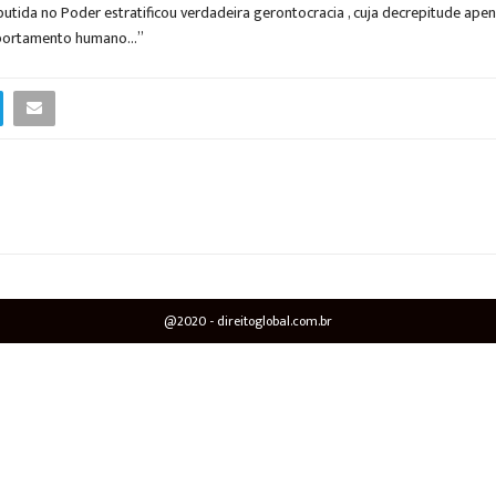
tida no Poder estratificou verdadeira gerontocracia , cuja decrepitude apen
comportamento humano…”
@2020 - direitoglobal.com.br