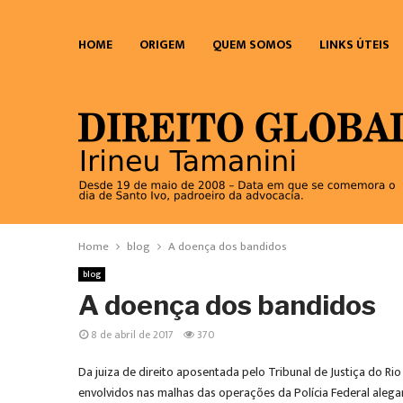
HOME
ORIGEM
QUEM SOMOS
LINKS ÚTEIS
Home
blog
A doença dos bandidos
blog
A doença dos bandidos
8 de abril de 2017
370
Da juiza de direito aposentada pelo Tribunal de Justiça do Ri
envolvidos nas malhas das operações da Polícia Federal ale