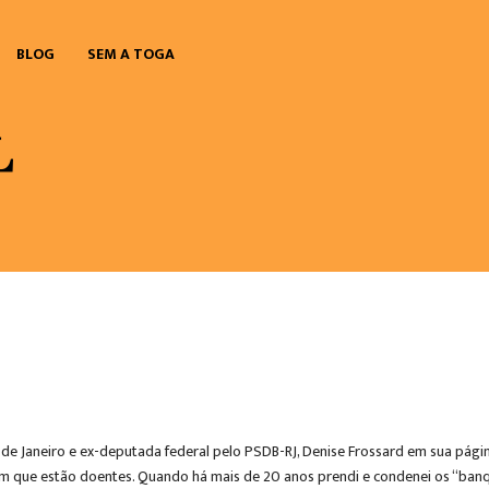
BLOG
SEM A TOGA
o de Janeiro e ex-deputada federal pelo PSDB-RJ, Denise Frossard em sua pági
gam que estão doentes. Quando há mais de 20 anos prendi e condenei os “ba