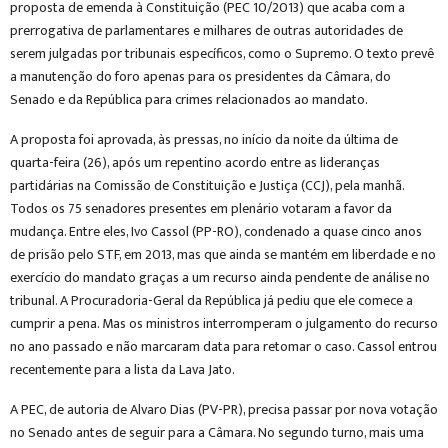
proposta de emenda à Constituição (PEC 10/2013) que acaba com a
prerrogativa de parlamentares e milhares de outras autoridades de
serem julgadas por tribunais específicos, como o Supremo. O texto prevê
a manutenção do foro apenas para os presidentes da Câmara, do
Senado e da República para crimes relacionados ao mandato.
A proposta foi aprovada, às pressas, no início da noite da última de
quarta-feira (26), após um repentino acordo entre as lideranças
partidárias na Comissão de Constituição e Justiça (CCJ), pela manhã.
Todos os 75 senadores presentes em plenário votaram a favor da
mudança. Entre eles, Ivo Cassol (PP-RO), condenado a quase cinco anos
de prisão pelo STF, em 2013, mas que ainda se mantém em liberdade e no
exercício do mandato graças a um recurso ainda pendente de análise no
tribunal. A Procuradoria-Geral da República já pediu que ele comece a
cumprir a pena. Mas os ministros interromperam o julgamento do recurso
no ano passado e não marcaram data para retomar o caso. Cassol entrou
recentemente para a lista da Lava Jato.
A PEC, de autoria de Alvaro Dias (PV-PR), precisa passar por nova votação
no Senado antes de seguir para a Câmara. No segundo turno, mais uma