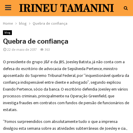
PRIMARY
MENU
Home
blog
Quebra de confiança
blog
Quebra de confiança
22 de maio de 2017
363
O presidente do grupo J&F e da JBS, Joesley Batista, já não conta com a
defesa do escritório de advocacia de Sepúlveda Pertence, ministro
aposentado do Supremo Tribunal Federal, por “inquestionável quebra da
confiança indispensável entre cliente e advogado”, segundo explicou
Evando Pertence, sócio da banca. O escritório defendia Joesley em vários
processos criminais, principalmente na Operação Greenfield, que
investiga fraudes em contratos com fundos de pensão de funcionários de
estatais.
“Fomos surpreendidos com absolutamente tudo o que a imprensa
divulgou esta semana sobre as atividades subterrâneas de Joesley e cia.,