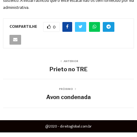
sustento. A inicial ratificou que o ente estatal não os tem fornecido por via
administrativa.
COMPARTILHE
0
ANTERIOR
Prieto no TRE
PRÓXIMO
Avon condenada
@2020 - direitoglobal.com.br