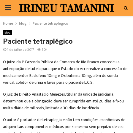
PRIMARY
MENU
Home
blog
Paciente tetraplégico
blog
Paciente tetraplégico
1 de julho de 2017
304
O Juízo da 1ª Fazenda Pública da Comarca de Rio Branco concedeu a
antecipação de tutela para que o Estado do Acre realize a concessão de
medicamentos Baclofeno 10mg e Oxibutinina 10mg, além de sonda
vesical, coletor de urina e luvas para o paciente L.C.S..
O juiz de Direito Anastácio Menezes, titular da unidade judiciária,
determinou que a obrigação deve ser cumprida em até 20 dias e fixou
multa diária de mil reais, limitada a 30 dias de incidência.
O autor é portador de tetraplegia e não tem condições econômicas de
adquirir tais componentes médicos por si mesmo sem prejuízo de seu