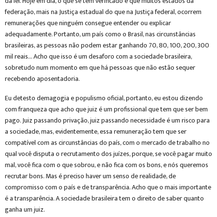
da lei. Hoje em dia, o que se tem verificado é que muitos estados da
federação, mais na Justiça estadual do que na Justiça federal, ocorrem
remunerações que ninguém consegue entender ou explicar
adequadamente. Portanto, um país como o Brasil, nas circunstâncias
brasileiras, as pessoas não podem estar ganhando 70, 80, 100, 200, 300
mil reais… Acho que isso é um desaforo com a sociedade brasileira,
sobretudo num momento em que há pessoas que não estão sequer
recebendo aposentadoria.
Eu detesto demagogia e populismo oficial, portanto, eu estou dizendo
com franqueza que acho que juiz é um profissional que tem que ser bem
pago. Juiz passando privação, juiz passando necessidade é um risco para
a sociedade, mas, evidentemente, essa remuneração tem que ser
compatível com as circunstâncias do país, com o mercado de trabalho no
qual você disputa o recrutamento dos juízes, porque, se você pagar muito
mal, você fica com o que sobrou, e não fica com os bons, e nós queremos
recrutar bons. Mas é preciso haver um senso de realidade, de
compromisso com o país e de transparência. Acho que o mais importante
é a transparência. A sociedade brasileira tem o direito de saber quanto
ganha um juiz.