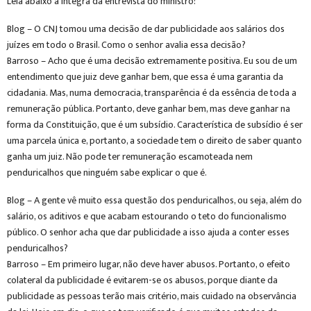
Leia abaixo a íntegra da entrevista do ministro:
Blog – O CNJ tomou uma decisão de dar publicidade aos salários dos
juízes em todo o Brasil. Como o senhor avalia essa decisão?
Barroso – Acho que é uma decisão extremamente positiva. Eu sou de um
entendimento que juiz deve ganhar bem, que essa é uma garantia da
cidadania. Mas, numa democracia, transparência é da essência de toda a
remuneração pública. Portanto, deve ganhar bem, mas deve ganhar na
forma da Constituição, que é um subsídio. Característica de subsídio é ser
uma parcela única e, portanto, a sociedade tem o direito de saber quanto
ganha um juiz. Não pode ter remuneração escamoteada nem
penduricalhos que ninguém sabe explicar o que é.
Blog – A gente vê muito essa questão dos penduricalhos, ou seja, além do
salário, os aditivos e que acabam estourando o teto do funcionalismo
público. O senhor acha que dar publicidade a isso ajuda a conter esses
penduricalhos?
Barroso – Em primeiro lugar, não deve haver abusos. Portanto, o efeito
colateral da publicidade é evitarem-se os abusos, porque diante da
publicidade as pessoas terão mais critério, mais cuidado na observância