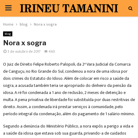
PRIMARY
MENU
Home
blog
Nora x sogra
blog
Nora x sogra
3 de outubro de 2017
460
O Juiz de Direito Felipe Roberto Palopoli, da 2ª Vara Judicial da Comarca
de Canguçu, no Rio Grande do Sul, condenou a nora de uma idosa por
dois crimes do Estatuto do Idoso. Além de colocar em risco a saúde da
sogra, a acusada também teria se apropriado do dinheiro da pensão da
idosa. A ré foi condenada a 1 ano de reclusão, 2 meses de detenção e
multa. A pena privativa de liberdade foi substituída por duas restritivas de
direito. Assim, a condenada irá prestar serviços à comunidade, pelo
período integral da condenação, além do pagamento de 1 salário mínimo.
Segundo a denúncia do Ministério Público, a nora expôs a perigo a vida e
a saúde da idosa que estava sob sua guarda, privando-a de cuidados