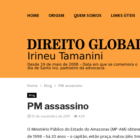
HOME
ORIGEM
QUEM SOMOS
LINKS ÚTEIS
Home
blog
PM assassino
blog
PM assassino
13 de novembro de 2017
439
O Ministério Público do Estado do Amazonas (MP-AM) obteve a 
de 1998 – há 20 anos – o capitão, então praça, matou Júlio Smi