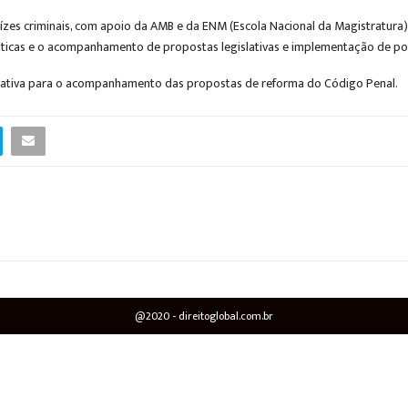
s criminais, com apoio da AMB e da ENM (Escola Nacional da Magistratura). A
icas e o acompanhamento de propostas legislativas e implementação de polít
islativa para o acompanhamento das propostas de reforma do Código Penal.
@2020 - direitoglobal.com.br