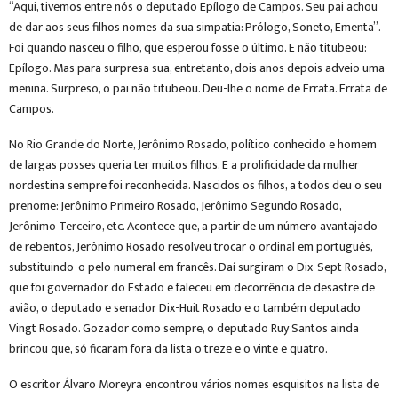
“Aqui, tivemos entre nós o deputado Epílogo de Campos. Seu pai achou
de dar aos seus filhos nomes da sua simpatia: Prólogo, Soneto, Ementa”.
Foi quando nasceu o filho, que esperou fosse o último. E não titubeou:
Epílogo. Mas para surpresa sua, entretanto, dois anos depois adveio uma
menina. Surpreso, o pai não titubeou. Deu-lhe o nome de Errata. Errata de
Campos.
No Rio Grande do Norte, Jerônimo Rosado, político conhecido e homem
de largas posses queria ter muitos filhos. E a prolificidade da mulher
nordestina sempre foi reconhecida. Nascidos os filhos, a todos deu o seu
prenome: Jerônimo Primeiro Rosado, Jerônimo Segundo Rosado,
Jerônimo Terceiro, etc. Acontece que, a partir de um número avantajado
de rebentos, Jerônimo Rosado resolveu trocar o ordinal em português,
substituindo-o pelo numeral em francês. Daí surgiram o Dix-Sept Rosado,
que foi governador do Estado e faleceu em decorrência de desastre de
avião, o deputado e senador Dix-Huit Rosado e o também deputado
Vingt Rosado. Gozador como sempre, o deputado Ruy Santos ainda
brincou que, só ficaram fora da lista o treze e o vinte e quatro.
O escritor Álvaro Moreyra encontrou vários nomes esquisitos na lista de