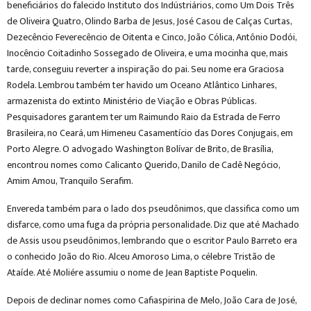
beneficiários do falecido Instituto dos Indústriários, como Um Dois Três
de Oliveira Quatro, Olindo Barba de Jesus, José Casou de Calças Curtas,
Dezecêncio Feverecêncio de Oitenta e Cinco, João Cólica, Antônio Dodói,
Inocêncio Coitadinho Sossegado de Oliveira, e uma mocinha que, mais
tarde, conseguiu reverter a inspiração do pai. Seu nome era Graciosa
Rodela. Lembrou também ter havido um Oceano Atlântico Linhares,
armazenista do extinto Ministério de Viação e Obras Públicas.
Pesquisadores garantem ter um Raimundo Raio da Estrada de Ferro
Brasileira, no Ceará, um Himeneu Casamentício das Dores Conjugais, em
Porto Alegre. O advogado Washington Bolívar de Brito, de Brasília,
encontrou nomes como Calicanto Querido, Danilo de Cadê Negócio,
Amim Amou, Tranquilo Serafim.
Envereda também para o lado dos pseudônimos, que classifica como um
disfarce, como uma fuga da própria personalidade. Diz que até Machado
de Assis usou pseudônimos, lembrando que o escritor Paulo Barreto era
o conhecido João do Rio. Alceu Amoroso Lima, o célebre Tristão de
Ataíde. Até Moliére assumiu o nome de Jean Baptiste Poquelin.
Depois de declinar nomes como Cafiaspirina de Melo, João Cara de José,