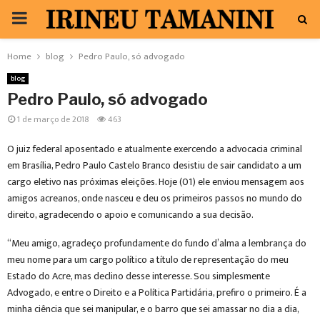
PRIMARY
MENU
Home
blog
Pedro Paulo, só advogado
blog
Pedro Paulo, só advogado
1 de março de 2018
463
O juiz federal aposentado e atualmente exercendo a advocacia criminal
em Brasília, Pedro Paulo Castelo Branco desistiu de sair candidato a um
cargo eletivo nas próximas eleições. Hoje (01) ele enviou mensagem aos
amigos acreanos, onde nasceu e deu os primeiros passos no mundo do
direito, agradecendo o apoio e comunicando a sua decisão.
“Meu amigo, agradeço profundamente do fundo d’alma a lembrança do
meu nome para um cargo político a título de representação do meu
Estado do Acre, mas declino desse interesse. Sou simplesmente
Advogado, e entre o Direito e a Política Partidária, prefiro o primeiro. É a
minha ciência que sei manipular, e o barro que sei amassar no dia a dia,