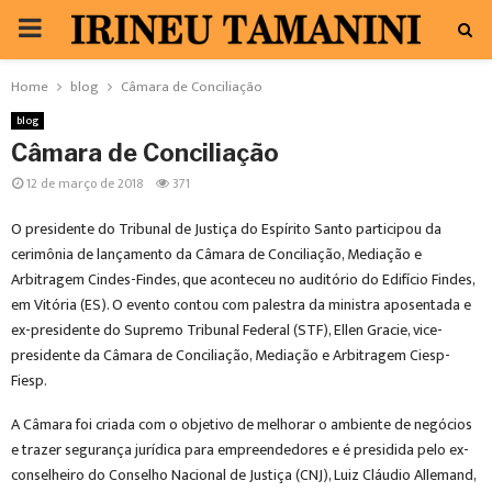
PRIMARY
MENU
Home
blog
Câmara de Conciliação
blog
Câmara de Conciliação
12 de março de 2018
371
O presidente do Tribunal de Justiça do Espírito Santo participou da
cerimônia de lançamento da Câmara de Conciliação, Mediação e
Arbitragem Cindes-Findes, que aconteceu no auditório do Edifício Findes,
em Vitória (ES). O evento contou com palestra da ministra aposentada e
ex-presidente do Supremo Tribunal Federal (STF), Ellen Gracie, vice-
presidente da Câmara de Conciliação, Mediação e Arbitragem Ciesp-
Fiesp.
A Câmara foi criada com o objetivo de melhorar o ambiente de negócios
e trazer segurança jurídica para empreendedores e é presidida pelo ex-
conselheiro do Conselho Nacional de Justiça (CNJ), Luiz Cláudio Allemand,