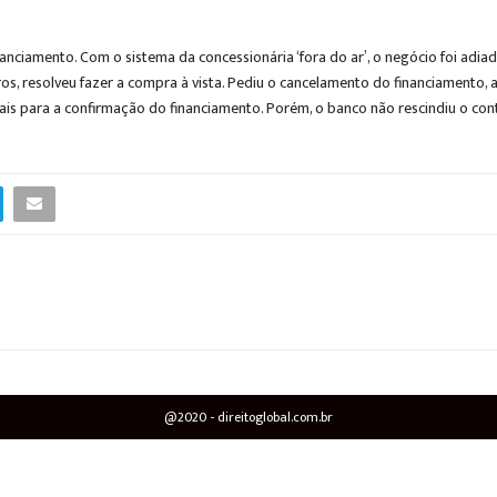
financiamento. Com o sistema da concessionária ‘fora do ar’, o negócio foi ad
uros, resolveu fazer a compra à vista. Pediu o cancelamento do financiamento
ais para a confirmação do financiamento. Porém, o banco não rescindiu o con
@2020 - direitoglobal.com.br