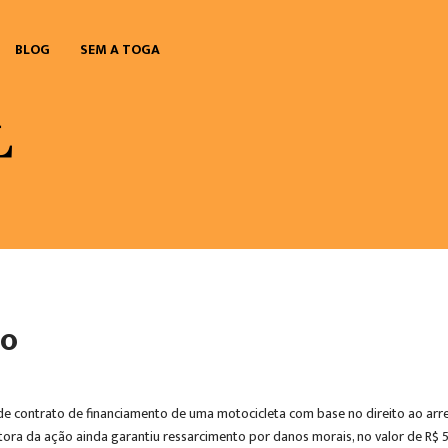
BLOG
SEM A TOGA
to
 de contrato de financiamento de uma motocicleta com base no direito ao ar
tora da ação ainda garantiu ressarcimento por danos morais, no valor de R$ 5 