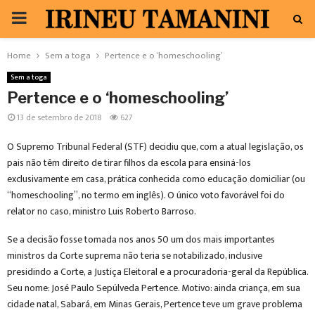
PRIMARY
MENU
Home
Sem a toga
Pertence e o ‘homeschooling’
Sem a toga
Pertence e o ‘homeschooling’
13 de setembro de 2018
627
O Supremo Tribunal Federal (STF) decidiu que, com a atual legislação, os
pais não têm direito de tirar filhos da escola para ensiná-los
exclusivamente em casa, prática conhecida como educação domiciliar (ou
“homeschooling”, no termo em inglês). O único voto favorável foi do
relator no caso, ministro Luis Roberto Barroso.
Se a decisão fosse tomada nos anos 50 um dos mais importantes
ministros da Corte suprema não teria se notabilizado, inclusive
presidindo a Corte, a Justiça Eleitoral e a procuradoria-geral da República.
Seu nome: José Paulo Sepúlveda Pertence. Motivo: ainda criança, em sua
cidade natal, Sabará, em Minas Gerais, Pertence teve um grave problema