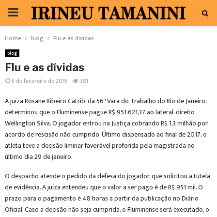
PRIMARY
MENU
Home
blog
Flu e as dívidas
blog
Flu e as dívidas
5 de fevereiro de 2019
381
A juíza Rosane Ribeiro Catrib, da 56ª Vara do Trabalho do Rio de Janeiro,
determinou que o Fluminense pague R$ 951.621,37 ao lateral-direito
Wellington Silva. O jogador entrou na Justiça cobrando R$ 1,3 milhão por
acordo de rescisão não cumprido. Último dispensado ao final de 2017, o
atleta teve a decisão liminar favorável proferida pela magistrada no
último dia 29 de janeiro.
O despacho atende o pedido da defesa do jogador, que solicitou a tutela
de evidência. A juíza entendeu que o valor a ser pago é de R$ 951 mil. O
prazo para o pagamento é 48 horas a partir da publicação no Diário
Oficial. Caso a decisão não seja cumprida, o Fluminense será executado, o